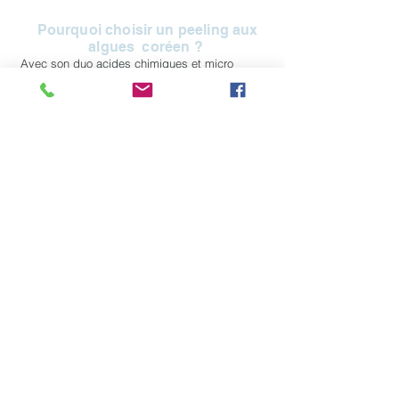
Pourquoi choisir un peeling aux
algues coréen ?
Avec son duo acides chimiques et micro
spicules d'algues il va entrainer :
La régénération cellulaire
Le renforcement de la barrière cutanée
Un effet “glass skin” progressif et durable
Déroulé d’une séance de peeling aux
algues
Nettoyage et préparation de la peau
Application du peeling Bioseacil selon un
protocole exclusif
Massage pénétrant pour activer les micro-
aiguilles végétales
Masque apaisant et hydratant post-soin
Conseils personnalisés et soins à domicile
recommandés
Prendre rendez-vous pour un
peeling aux algues chez Magic