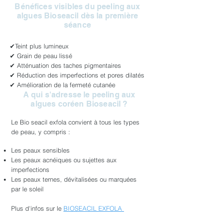
Bénéfices visibles du peeling aux
algues Bioseacil dès la première
séance
✔Teint plus lumineux
✔ Grain de peau lissé
✔ Atténuation des taches pigmentaires
✔ Réduction des imperfections et pores dilatés
✔ Amélioration de la fermeté cutanée
A qui s'adresse le peeling aux
algues coréen Bioseacil ?
Le Bio seacil exfola convient à tous les types
de peau, y compris :
Les peaux sensibles
Les peaux acnéiques ou sujettes aux
imperfections
Les peaux ternes, dévitalisées ou marquées
par le soleil
Plus d'infos sur le
BIOSEACIL EXFOLA